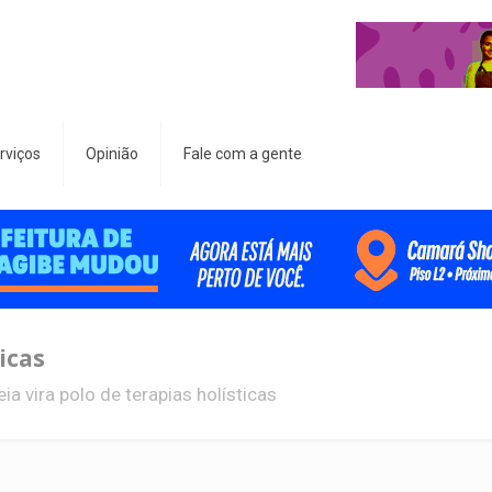
rviços
Opinião
Fale com a gente
icas
eia vira polo de terapias holísticas