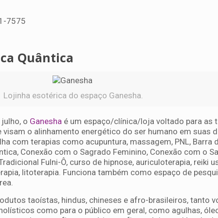
61-7575
ca Quântica
Lojinha esotérica do espaço Ganesha.
julho, o
Ganesha
é um espaço/clínica/loja voltado para as 
ue visam o alinhamento energético do ser humano em suas
abalha com terapias como acupuntura, massagem, PNL, Barra 
ântica, Conexão com o Sagrado Feminino, Conexão com o S
adicional Fulni-Ô, curso de hipnose, auriculoterapia, reiki us
terapia, litoterapia. Funciona também como espaço de pesqu
rea.
odutos taoístas, hindus, chineses e afro-brasileiros, tanto 
 holísticos como para o público em geral, como agulhas, óle