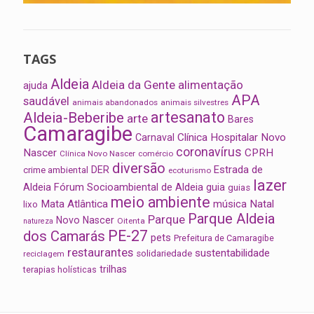
TAGS
Aldeia
Aldeia da Gente
alimentação
ajuda
APA
saudável
animais abandonados
animais silvestres
artesanato
Aldeia-Beberibe
arte
Bares
Camaragibe
Clínica Hospitalar Novo
Carnaval
coronavírus
Nascer
CPRH
Clínica Novo Nascer
comércio
diversão
Estrada de
DER
crime ambiental
ecoturismo
lazer
Aldeia
Fórum Socioambiental de Aldeia
guia
guias
meio ambiente
Mata Atlântica
música
Natal
lixo
Parque Aldeia
Parque
Novo Nascer
Oitenta
natureza
PE-27
dos Camarás
pets
Prefeitura de Camaragibe
restaurantes
sustentabilidade
solidariedade
reciclagem
trilhas
terapias holísticas