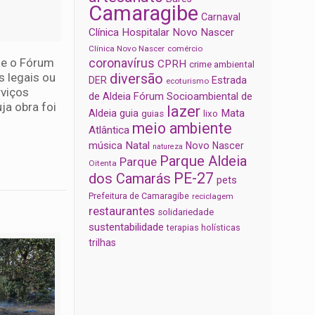
Camaragibe
Carnaval
Clínica Hospitalar Novo Nascer
Clínica Novo Nascer
comércio
 e o Fórum
coronavírus
CPRH
crime ambiental
s legais ou
diversão
Estrada
DER
ecoturismo
rviços
de Aldeia
Fórum Socioambiental de
ja obra foi
lazer
Aldeia
Mata
guia
guias
lixo
meio ambiente
Atlântica
música
Natal
Novo Nascer
natureza
Parque Aldeia
Parque
Oitenta
PE-27
dos Camarás
pets
Prefeitura de Camaragibe
reciclagem
restaurantes
solidariedade
sustentabilidade
terapias holísticas
trilhas