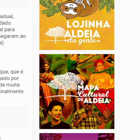
adual,
ndado
al para
chegaram ao
a).
que, que é
gado por
 de muita
finalmente
e