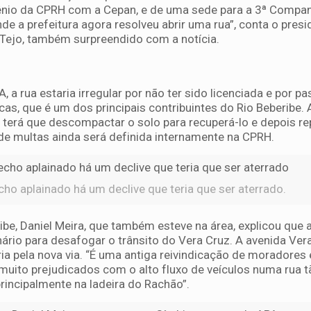
nio da CPRH com a Cepan, e de uma sede para a 3ª Compan
nde a prefeitura agora resolveu abrir uma rua”, conta o pres
Tejo, também surpreendido com a notícia.
 a rua estaria irregular por não ter sido licenciada e por p
cas, que é um dos principais contribuintes do Rio Beberibe.
 terá que descompactar o solo para recuperá-lo e depois re
 de multas ainda será definida internamente na CPRH.
cho aplainado há um declive que teria que ser aterrado.
be, Daniel Meira, que também esteve na área, explicou que 
inário para desafogar o trânsito do Vera Cruz. A avenida Ver
ria pela nova via. “É uma antiga reivindicação de moradores 
uito prejudicados com o alto fluxo de veículos numa rua tã
incipalmente na ladeira do Rachão”.