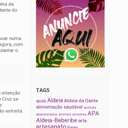
hia da
idente do
assar numa
 Agora, com
plantar o
TAGS
a intenção
a Cruz se
Aldeia
Aldeia da Gente
ajuda
e
alimentação saudável
animais
o estreita.
APA
abandonados
animais silvestres
Aldeia-Beberibe
arte
artesanato
Bares