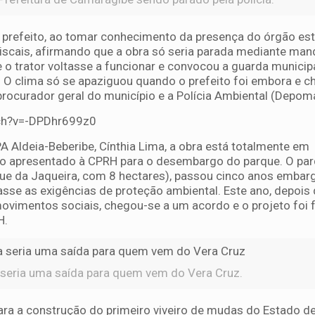
refeito, ao tomar conhecimento da presença do órgão est
fiscais, afirmando que a obra só seria parada mediante ma
ue o trator voltasse a funcionar e convocou a guarda municip
a. O clima só se apaziguou quando o prefeito foi embora e 
 procurador geral do município e a Polícia Ambiental (Depom
ch?v=-DPDhr699z0
 Aldeia-Beberibe, Cínthia Lima, a obra está totalmente em
 apresentado à CPRH para o desembargo do parque. O par
que da Jaqueira, com 8 hectares), passou cinco anos embar
asse as exigências de proteção ambiental. Este ano, depois
movimentos sociais, chegou-se a um acordo e o projeto foi 
H.
 seria uma saída para quem vem do Vera Cruz.
ra a construção do primeiro viveiro de mudas do Estado d