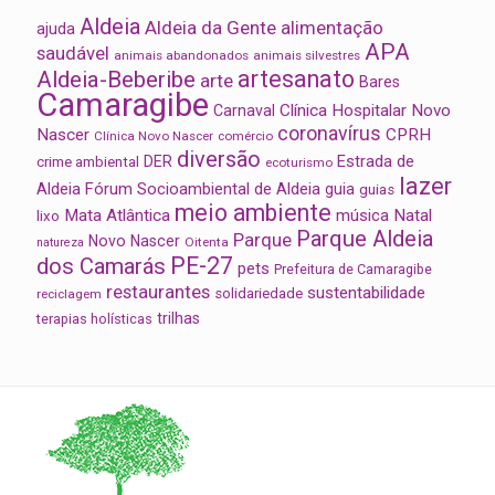
Aldeia
Aldeia da Gente
alimentação
ajuda
APA
saudável
animais abandonados
animais silvestres
artesanato
Aldeia-Beberibe
arte
Bares
Camaragibe
Clínica Hospitalar Novo
Carnaval
coronavírus
Nascer
CPRH
Clínica Novo Nascer
comércio
diversão
Estrada de
DER
crime ambiental
ecoturismo
lazer
Aldeia
Fórum Socioambiental de Aldeia
guia
guias
meio ambiente
Mata Atlântica
música
Natal
lixo
Parque Aldeia
Parque
Novo Nascer
Oitenta
natureza
PE-27
dos Camarás
pets
Prefeitura de Camaragibe
restaurantes
sustentabilidade
solidariedade
reciclagem
trilhas
terapias holísticas