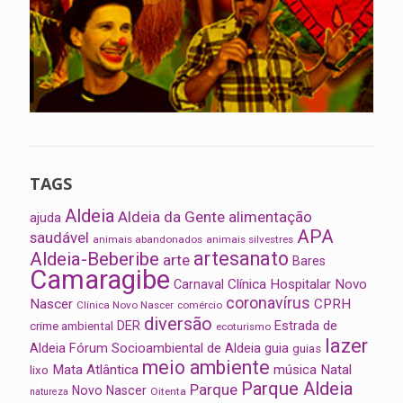
TAGS
Aldeia
Aldeia da Gente
alimentação
ajuda
APA
saudável
animais abandonados
animais silvestres
artesanato
Aldeia-Beberibe
arte
Bares
Camaragibe
Clínica Hospitalar Novo
Carnaval
coronavírus
Nascer
CPRH
Clínica Novo Nascer
comércio
diversão
Estrada de
DER
crime ambiental
ecoturismo
lazer
Aldeia
Fórum Socioambiental de Aldeia
guia
guias
meio ambiente
Mata Atlântica
música
Natal
lixo
Parque Aldeia
Parque
Novo Nascer
Oitenta
natureza