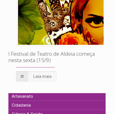
I Festival de Teatro de Aldeia começa
nesta sexta (15/9)
Leia mais
Artesanato
Cidadania