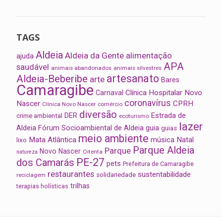
TAGS
Aldeia
Aldeia da Gente
alimentação
ajuda
APA
saudável
animais abandonados
animais silvestres
artesanato
Aldeia-Beberibe
arte
Bares
Camaragibe
Clínica Hospitalar Novo
Carnaval
coronavírus
Nascer
CPRH
Clínica Novo Nascer
comércio
diversão
Estrada de
DER
crime ambiental
ecoturismo
lazer
Aldeia
Fórum Socioambiental de Aldeia
guia
guias
meio ambiente
Mata Atlântica
música
Natal
lixo
Parque Aldeia
Parque
Novo Nascer
Oitenta
natureza
PE-27
dos Camarás
pets
Prefeitura de Camaragibe
restaurantes
sustentabilidade
solidariedade
reciclagem
trilhas
terapias holísticas