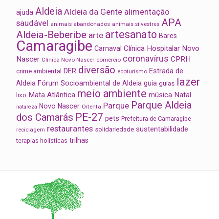
Aldeia
Aldeia da Gente
alimentação
ajuda
APA
saudável
animais abandonados
animais silvestres
artesanato
Aldeia-Beberibe
arte
Bares
Camaragibe
Clínica Hospitalar Novo
Carnaval
coronavírus
Nascer
CPRH
Clínica Novo Nascer
comércio
diversão
Estrada de
DER
crime ambiental
ecoturismo
lazer
Aldeia
Fórum Socioambiental de Aldeia
guia
guias
meio ambiente
Mata Atlântica
música
Natal
lixo
Parque Aldeia
Parque
Novo Nascer
Oitenta
natureza
PE-27
dos Camarás
pets
Prefeitura de Camaragibe
restaurantes
sustentabilidade
solidariedade
reciclagem
trilhas
terapias holísticas