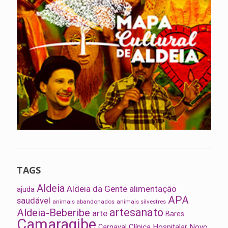
TAGS
Aldeia
Aldeia da Gente
alimentação
ajuda
APA
saudável
animais abandonados
animais silvestres
artesanato
Aldeia-Beberibe
arte
Bares
Camaragibe
Clínica Hospitalar Novo
Carnaval