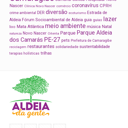
coronavírus
Nascer
CPRH
Clínica Novo Nascer
comércio
diversão
Estrada de
DER
crime ambiental
ecoturismo
lazer
Aldeia
Fórum Socioambiental de Aldeia
guia
guias
meio ambiente
Mata Atlântica
música
Natal
lixo
Parque Aldeia
Parque
Novo Nascer
Oitenta
natureza
PE-27
dos Camarás
pets
Prefeitura de Camaragibe
restaurantes
sustentabilidade
solidariedade
reciclagem
trilhas
terapias holísticas