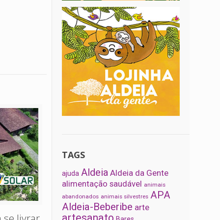
TAGS
Aldeia
Aldeia da Gente
ajuda
alimentação saudável
animais
APA
abandonados
animais silvestres
Aldeia-Beberibe
arte
 se livrar
artesanato
Bares