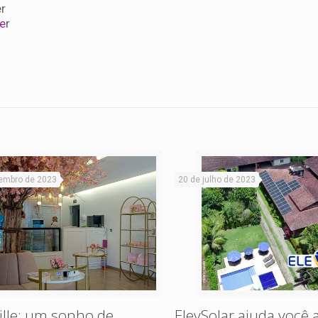
r
e
r
embro de 2023
20 de julho de 2023
lle: um sonho de
ElevSolar ajuda você a