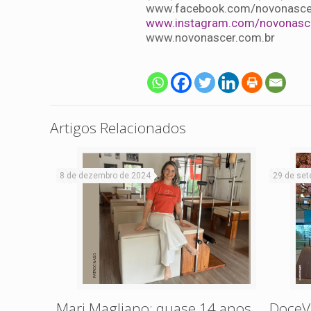
www.facebook.com/novonasce
www.instagram.com/novonasc
www.novonascer.com.br
Artigos Relacionados
8 de dezembro de 2024
29 de set
Mari Magliano: quase 14 anos
DoceVi