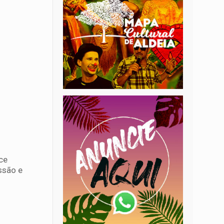
ce
ssão e