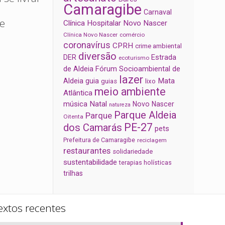
Camaragibe
Carnaval
e
Clínica Hospitalar Novo Nascer
Clínica Novo Nascer
comércio
coronavírus
CPRH
crime ambiental
diversão
Estrada
DER
ecoturismo
de Aldeia
Fórum Socioambiental de
lazer
Aldeia
Mata
guia
guias
lixo
meio ambiente
Atlântica
música
Natal
Novo Nascer
natureza
Parque Aldeia
Parque
Oitenta
PE-27
dos Camarás
pets
Prefeitura de Camaragibe
reciclagem
restaurantes
solidariedade
sustentabilidade
terapias holísticas
trilhas
extos recentes