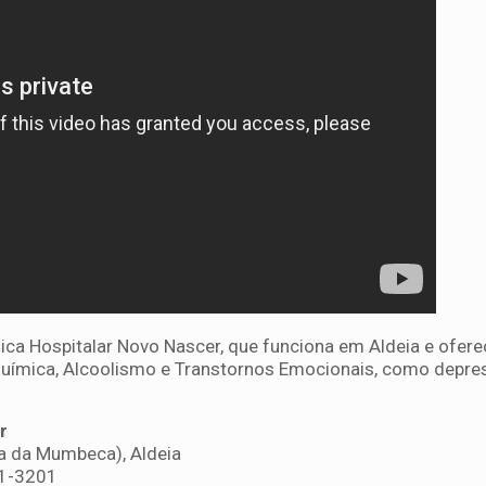
nica Hospitalar Novo Nascer, que funciona em Aldeia e ofere
uímica, Alcoolismo e Transtornos Emocionais, como depre
r
da da Mumbeca), Aldeia
01-3201