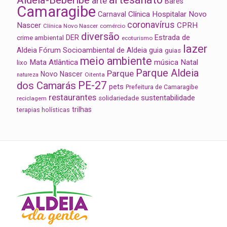
arte
Bares
Camaragibe
Clínica Hospitalar Novo
Carnaval
coronavírus
Nascer
CPRH
Clínica Novo Nascer
comércio
diversão
Estrada de
DER
crime ambiental
ecoturismo
lazer
Aldeia
Fórum Socioambiental de Aldeia
guia
guias
meio ambiente
Mata Atlântica
música
Natal
lixo
Parque Aldeia
Parque
Novo Nascer
Oitenta
natureza
PE-27
dos Camarás
pets
Prefeitura de Camaragibe
restaurantes
sustentabilidade
solidariedade
reciclagem
trilhas
terapias holísticas