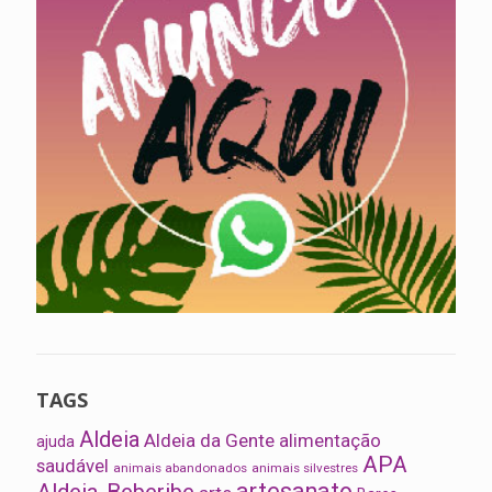
TAGS
Aldeia
Aldeia da Gente
alimentação
ajuda
APA
saudável
animais abandonados
animais silvestres
artesanato
Aldeia-Beberibe