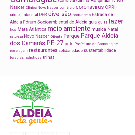
Clínica Hospitalar Novo
Carnaval
coronavírus
Nascer
CPRH
Clínica Novo Nascer
comércio
diversão
Estrada de
DER
crime ambiental
ecoturismo
lazer
Aldeia
Fórum Socioambiental de Aldeia
guia
guias
meio ambiente
Mata Atlântica
música
Natal
lixo
Parque Aldeia
Parque
Novo Nascer
Oitenta
natureza
PE-27
dos Camarás
pets
Prefeitura de Camaragibe
restaurantes
sustentabilidade
solidariedade
reciclagem
trilhas
terapias holísticas