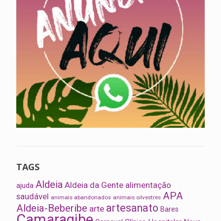
TAGS
Aldeia
Aldeia da Gente
alimentação
ajuda
APA
saudável
animais abandonados
animais silvestres
artesanato
Aldeia-Beberibe
arte
Bares
Camaragibe