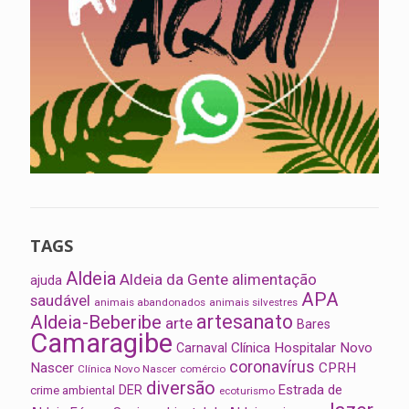
TAGS
Aldeia
Aldeia da Gente
alimentação
ajuda
APA
saudável
animais abandonados
animais silvestres
artesanato
Aldeia-Beberibe
arte
Bares
Camaragibe
Clínica Hospitalar Novo
Carnaval
coronavírus
Nascer
CPRH
Clínica Novo Nascer
comércio
diversão
Estrada de
DER
crime ambiental
ecoturismo