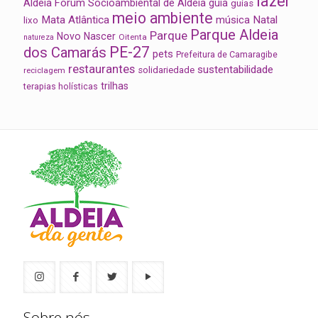
lazer
Aldeia
Fórum Socioambiental de Aldeia
guia
guias
meio ambiente
Mata Atlântica
música
Natal
lixo
Parque Aldeia
Parque
Novo Nascer
Oitenta
natureza
PE-27
dos Camarás
pets
Prefeitura de Camaragibe
restaurantes
sustentabilidade
solidariedade
reciclagem
trilhas
terapias holísticas
Sobre nós