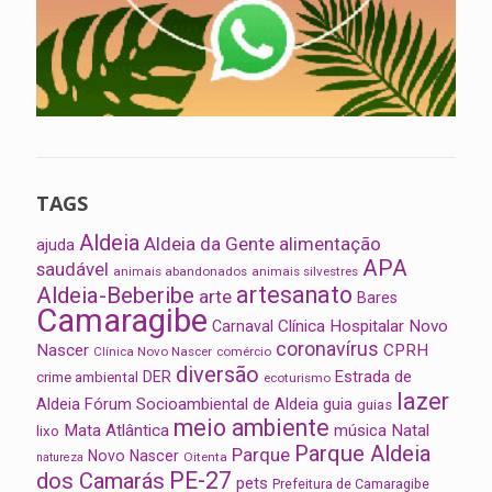
TAGS
Aldeia
Aldeia da Gente
alimentação
ajuda
APA
saudável
animais abandonados
animais silvestres
artesanato
Aldeia-Beberibe
arte
Bares
Camaragibe
Clínica Hospitalar Novo
Carnaval
coronavírus
Nascer
CPRH
Clínica Novo Nascer
comércio
diversão
Estrada de
DER
crime ambiental
ecoturismo
lazer
Aldeia
Fórum Socioambiental de Aldeia
guia
guias
meio ambiente
Mata Atlântica
música
Natal
lixo
Parque Aldeia
Parque
Novo Nascer
Oitenta
natureza
PE-27
dos Camarás
pets
Prefeitura de Camaragibe