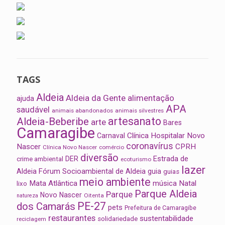
TAGS
Aldeia
Aldeia da Gente
alimentação
ajuda
APA
saudável
animais abandonados
animais silvestres
artesanato
Aldeia-Beberibe
arte
Bares
Camaragibe
Clínica Hospitalar Novo
Carnaval
coronavírus
Nascer
CPRH
Clínica Novo Nascer
comércio
diversão
Estrada de
DER
crime ambiental
ecoturismo
lazer
Aldeia
Fórum Socioambiental de Aldeia
guia
guias
meio ambiente
Mata Atlântica
música
Natal
lixo
Parque Aldeia
Parque
Novo Nascer
Oitenta
natureza
PE-27
dos Camarás
pets
Prefeitura de Camaragibe
restaurantes
sustentabilidade
solidariedade
reciclagem