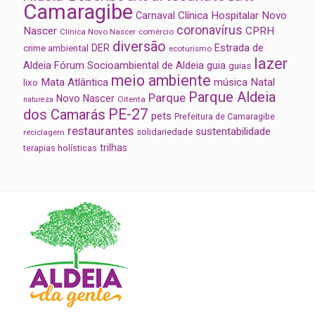
Camaragibe
Clínica Hospitalar Novo
Carnaval
coronavírus
Nascer
CPRH
Clínica Novo Nascer
comércio
diversão
Estrada de
DER
crime ambiental
ecoturismo
lazer
Aldeia
Fórum Socioambiental de Aldeia
guia
guias
meio ambiente
Mata Atlântica
música
Natal
lixo
Parque Aldeia
Parque
Novo Nascer
Oitenta
natureza
PE-27
dos Camarás
pets
Prefeitura de Camaragibe
restaurantes
sustentabilidade
solidariedade
reciclagem
trilhas
terapias holísticas