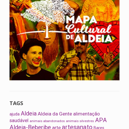
TAGS
Aldeia
Aldeia da Gente
alimentação
ajuda
APA
saudável
animais abandonados
animais silvestres
artesanato
Aldeia-Beberibe
arte
Bares