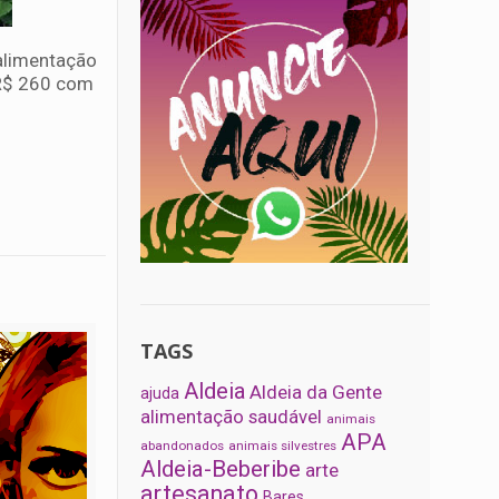
 alimentação
a R$ 260 com
TAGS
Aldeia
Aldeia da Gente
ajuda
alimentação saudável
animais
APA
abandonados
animais silvestres
Aldeia-Beberibe
arte
artesanato
Bares