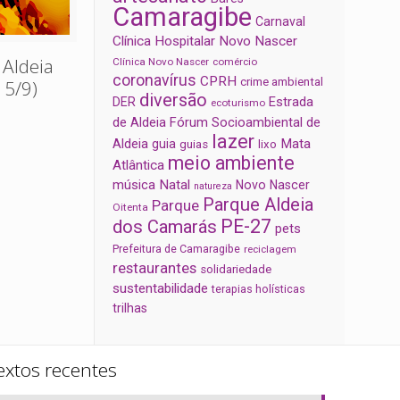
Camaragibe
Carnaval
Clínica Hospitalar Novo Nascer
 Aldeia
Clínica Novo Nascer
comércio
coronavírus
CPRH
crime ambiental
15/9)
diversão
Estrada
DER
ecoturismo
de Aldeia
Fórum Socioambiental de
lazer
Aldeia
Mata
guia
guias
lixo
meio ambiente
Atlântica
música
Natal
Novo Nascer
natureza
Parque Aldeia
Parque
Oitenta
PE-27
dos Camarás
pets
Prefeitura de Camaragibe
reciclagem
restaurantes
solidariedade
sustentabilidade
terapias holísticas
trilhas
extos recentes