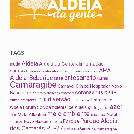
TAGS
Aldeia
Aldeia da Gente
alimentação
ajuda
APA
saudável
animais abandonados
animais silvestres
artesanato
Aldeia-Beberibe
arte
Bares
Camaragibe
Clínica Hospitalar Novo
Carnaval
coronavírus
Nascer
CPRH
Clínica Novo Nascer
comércio
diversão
Estrada de
DER
crime ambiental
ecoturismo
lazer
Aldeia
Fórum Socioambiental de Aldeia
guia
guias
meio ambiente
Mata Atlântica
música
Natal
lixo
Parque Aldeia
Parque
Novo Nascer
Oitenta
natureza
PE-27
dos Camarás
pets
Prefeitura de Camaragibe