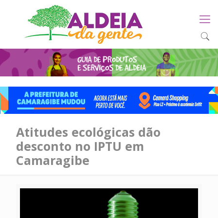
Atitudes ecológicas dão
desconto no IPTU em
Camaragibe