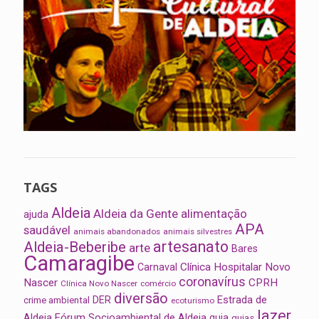
TAGS
Aldeia
Aldeia da Gente
alimentação
ajuda
APA
saudável
animais abandonados
animais silvestres
artesanato
Aldeia-Beberibe
arte
Bares
Camaragibe
Clínica Hospitalar Novo
Carnaval
coronavírus
Nascer
CPRH
Clínica Novo Nascer
comércio
diversão
Estrada de
DER
crime ambiental
ecoturismo
lazer
Aldeia
Fórum Socioambiental de Aldeia
guia
guias