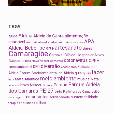
TAGS
Aldeia
Aldeia da Gente
alimentação
ajuda
APA
saudável
animais abandonados
animais silvestres
artesanato
Aldeia-Beberibe
arte
Bares
Camaragibe
Clínica Hospitalar Novo
Carnaval
coronavírus
Nascer
CPRH
Clínica Novo Nascer
comércio
diversão
Estrada de
DER
crime ambiental
ecoturismo
lazer
Aldeia
Fórum Socioambiental de Aldeia
guia
guias
meio ambiente
Mata Atlântica
música
Natal
lixo
Parque Aldeia
Parque
Novo Nascer
Oitenta
natureza
PE-27
dos Camarás
pets
Prefeitura de Camaragibe
restaurantes
sustentabilidade
solidariedade
reciclagem
trilhas
terapias holísticas