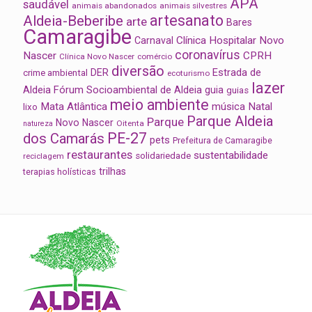
APA
saudável
animais abandonados
animais silvestres
artesanato
Aldeia-Beberibe
arte
Bares
Camaragibe
Clínica Hospitalar Novo
Carnaval
coronavírus
Nascer
CPRH
Clínica Novo Nascer
comércio
diversão
Estrada de
DER
crime ambiental
ecoturismo
lazer
Aldeia
Fórum Socioambiental de Aldeia
guia
guias
meio ambiente
Mata Atlântica
música
Natal
lixo
Parque Aldeia
Parque
Novo Nascer
Oitenta
natureza
PE-27
dos Camarás
pets
Prefeitura de Camaragibe
restaurantes
sustentabilidade
solidariedade
reciclagem
trilhas
terapias holísticas