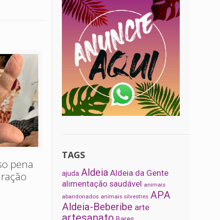
TAGS
oso pena
Aldeia
Aldeia da Gente
uração
ajuda
alimentação saudável
animais
APA
abandonados
animais silvestres
Aldeia-Beberibe
arte
artesanato
Bares