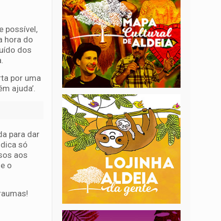
e possível,
a hora do
ruído dos
a.
rta por uma
ém ajuda’.
da para dar
 dica só
esos aos
 e o
traumas!