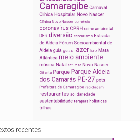
Camaragibe
Carnaval
Clínica Hospitalar Novo Nascer
Clínica Novo Nascer
comércio
coronavírus
CPRH
crime ambiental
diversão
Estrada
DER
ecoturismo
de Aldeia
Fórum Socioambiental de
lazer
Aldeia
Mata
guia
guias
lixo
meio ambiente
Atlântica
música
Natal
Novo Nascer
natureza
Parque Aldeia
Parque
Oitenta
PE-27
dos Camarás
pets
Prefeitura de Camaragibe
reciclagem
restaurantes
solidariedade
sustentabilidade
terapias holísticas
trilhas
extos recentes