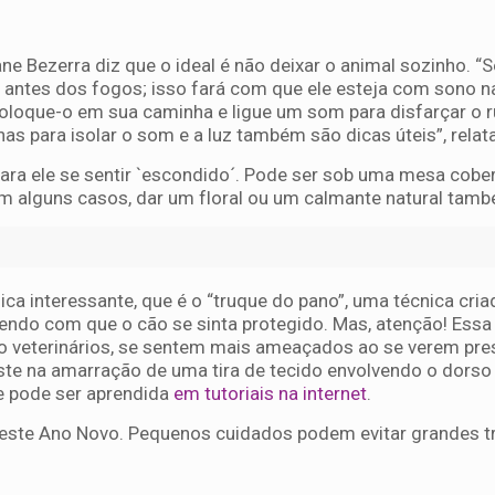
ne Bezerra diz que o ideal é não deixar o animal sozinho. “S
 antes dos fogos; isso fará com que ele esteja com sono n
 coloque-o em sua caminha e ligue um som para disfarçar o 
nas para isolar o som e a luz também são dicas úteis”, relat
 para ele se sentir `escondido´. Pode ser sob uma mesa cobe
 em alguns casos, dar um floral ou um calmante natural tamb
ica interessante, que é o “truque do pano”, uma técnica cria
endo com que o cão se sinta protegido. Mas, atenção! Essa
do veterinários, se sentem mais ameaçados ao se verem pr
ste na amarração de uma tira de tecido envolvendo o dorso
e pode ser aprendida
em tutoriais na internet
.
 neste Ano Novo. Pequenos cuidados podem evitar grandes 