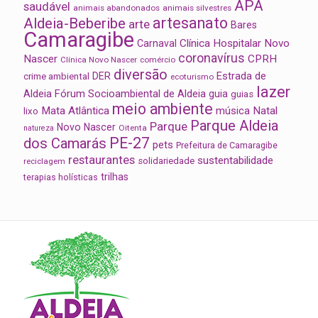
APA
saudável
animais abandonados
animais silvestres
artesanato
Aldeia-Beberibe
arte
Bares
Camaragibe
Clínica Hospitalar Novo
Carnaval
coronavírus
Nascer
CPRH
Clínica Novo Nascer
comércio
diversão
Estrada de
DER
crime ambiental
ecoturismo
lazer
Aldeia
Fórum Socioambiental de Aldeia
guia
guias
meio ambiente
Mata Atlântica
música
Natal
lixo
Parque Aldeia
Parque
Novo Nascer
Oitenta
natureza
PE-27
dos Camarás
pets
Prefeitura de Camaragibe
restaurantes
sustentabilidade
solidariedade
reciclagem
trilhas
terapias holísticas