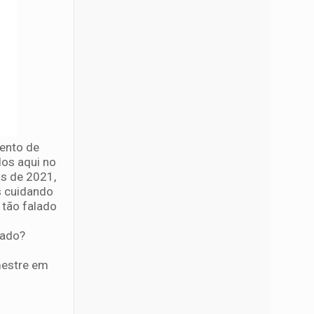
mento de
dos aqui no
os de 2021,
s cuidando
 tão falado
tado?
mestre em