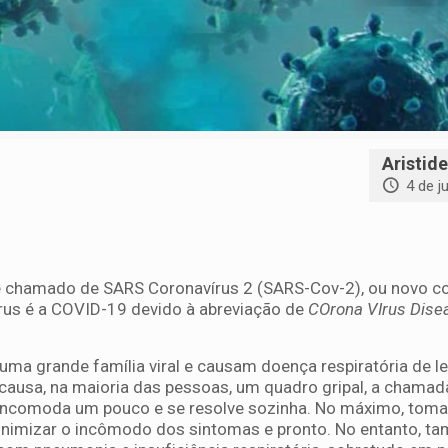
Aristide
4 de j
é chamado de SARS Coronavírus 2 (SARS-Cov-2), ou novo co
rus é a COVID-19 devido à abreviação de
COrona VIrus Dise
uma grande família viral e causam doença respiratória de le
ausa, na maioria das pessoas, um quadro gripal, a chamada
 incomoda um pouco e se resolve sozinha. No máximo, to
inimizar o incômodo dos sintomas e pronto. No entanto, t