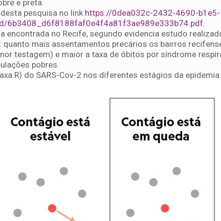
bre e preta.
desta pesquisa no link
https://0dea032c-2432-4690-b1e5-
ugd/6b3408_d6f8188faf0e4f4a81f3ae989e333b74.pdf.
da encontrada no Recife, segundo evidencia estudo realizad
 quanto mais assentamentos precários os bairros recifens
r testagem) e maior a taxa de óbitos por síndrome respir
ulações pobres.
Taxa R) do SARS-Cov-2 nos diferentes estágios da epidemia