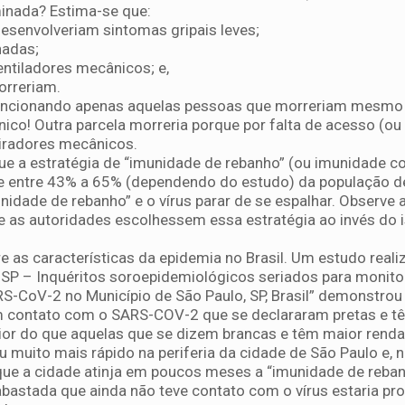
minada? Estima-se que:
esenvolveriam sintomas gripais leves;
nadas;
entiladores mecânicos; e,
orreriam.
mencionando apenas aquelas pessoas que morreriam mesmo
nico! Outra parcela morreria porque por falta de acesso (o
spiradores mecânicos.
e a estratégia de “imunidade de rebanho” (ou imunidade co
ue entre 43% a 65% (dependendo do estudo) da população de
nidade de rebanho” e o vírus parar de se espalhar. Observe 
e as autoridades escolhessem essa estratégia ao invés do
bre as características da epidemia no Brasil. Um estudo real
SP – Inquéritos soroepidemiológicos seriados para monito
RS-CoV-2 no Município de São Paulo, SP, Brasil” demonstrou
m contato com o SARS-COV-2 que se declararam pretas e 
ior do que aquelas que se dizem brancas e têm maior renda
ou muito mais rápido na periferia da cidade de São Paulo e, 
 que a cidade atinja em poucos meses a “imunidade de reban
abastada que ainda não teve contato com o vírus estaria pro