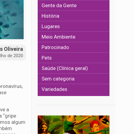
Gente da Gente
História
Lugares
Meio Ambiente
Patrocinado
s Oliveira
ulho de 2020
Pets
Saúde (Clínica geral)
Sem categoria
ronavírus,
Variedades
ase
ve a
 “gripe
mamos algum
ambém