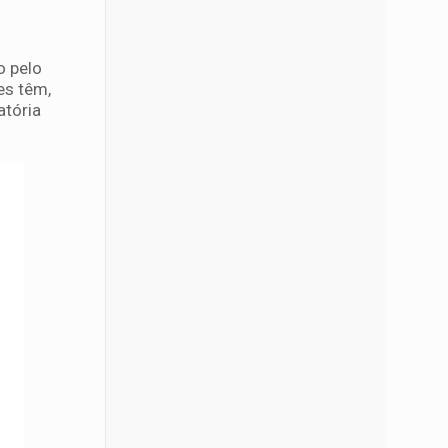
o pelo
es têm,
atória