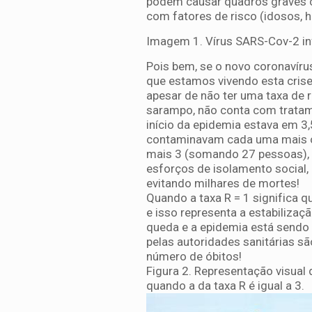
podem causar quadros graves c
com fatores de risco (idosos, h
Imagem 1. Vírus SARS-Cov-2 in
Pois bem, se o novo coronavíru
que estamos vivendo esta cris
apesar de não ter uma taxa de 
sarampo, não conta com tratame
início da epidemia estava em 3
contaminavam cada uma mais o
mais 3 (somando 27 pessoas),
esforços de isolamento social,
evitando milhares de mortes!
Quando a taxa R = 1 significa
e isso representa a estabilizaç
queda e a epidemia está sendo 
pelas autoridades sanitárias s
número de óbitos!
Figura 2. Representação visua
quando a da taxa R é igual a 3.