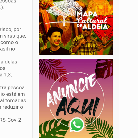
pessoas
).
isco, por
 vírus que,
s como o
asil no
a delas
 os
 1,3,
utra pessoa
gio está em
ial tomadas
 reduzir o
ARS-Cov-2