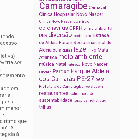
Camaragibe
Carnaval
Clínica Hospitalar Novo Nascer
Clínica Novo Nascer
comércio
coronavírus
CPRH
crime ambiental
diversão
Estrada
DER
 tendo
ecoturismo
de Aldeia
Fórum Socioambiental de
u acesso
lazer
Aldeia
Mata
guia
guias
lixo
meio ambiente
letiva)
Atlântica
veria ser
música
Natal
Novo Nascer
natureza
a
Parque Aldeia
Parque
Oitenta
 isolamento
PE-27
dos Camarás
pets
Prefeitura de Camaragibe
reciclagem
izado em
restaurantes
solidariedade
rar a
sustentabilidade
terapias holísticas
 que o
trilhas
têm menor
 e
no ritmo que
ho”. A
tegida à