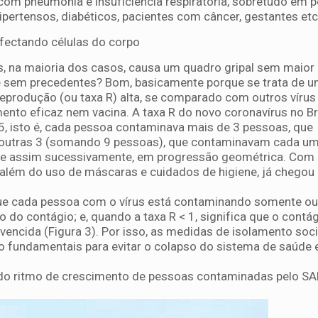
om pneumonia e insuficiência respiratória, sobretudo em 
ipertensos, diabéticos, pacientes com câncer, gestantes etc.
fectando células do corpo
s, na maioria dos casos, causa um quadro gripal sem maior r
e sem precedentes? Bom, basicamente porque se trata de um
reprodução (ou taxa R) alta, se comparado com outros víru
nto eficaz nem vacina. A taxa R do novo coronavírus no Br
,5, isto é, cada pessoa contaminava mais de 3 pessoas, que
utras 3 (somando 9 pessoas), que contaminavam cada um
 e assim sucessivamente, em progressão geométrica. Com
 além do uso de máscaras e cuidados de higiene, já chegou a
 que cada pessoa com o vírus está contaminando somente o
ão do contágio; e, quando a taxa R < 1, significa que o contá
vencida (Figura 3). Por isso, as medidas de isolamento soc
ão fundamentais para evitar o colapso do sistema de saúde e
l do ritmo de crescimento de pessoas contaminadas pelo S