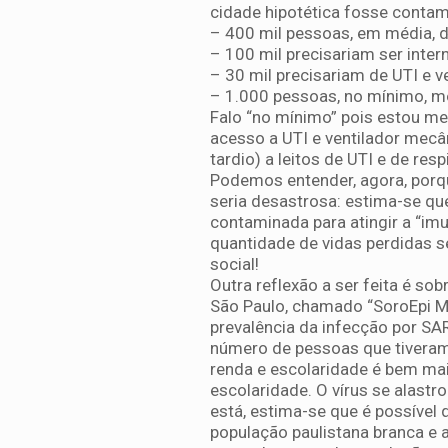
cidade hipotética fosse conta
– 400 mil pessoas, em média, d
– 100 mil precisariam ser inter
– 30 mil precisariam de UTI e v
– 1.000 pessoas, no mínimo, m
Falo “no mínimo” pois estou 
acesso a UTI e ventilador mecâ
tardio) a leitos de UTI e de re
Podemos entender, agora, porqu
seria desastrosa: estima-se q
contaminada para atingir a “imu
quantidade de vidas perdidas s
social!
Outra reflexão a ser feita é so
São Paulo, chamado “SoroEpi M
prevalência da infecção por SA
número de pessoas que tivera
renda e escolaridade é bem ma
escolaridade. O vírus se alastr
está, estima-se que é possível
população paulistana branca e 