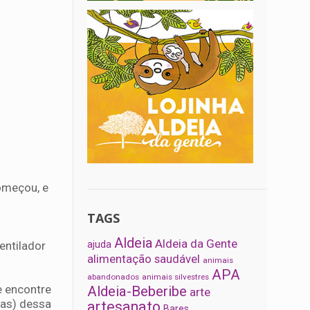
omeçou, e
TAGS
Aldeia
Aldeia da Gente
ajuda
entilador
alimentação saudável
animais
APA
abandonados
animais silvestres
e encontre
Aldeia-Beberibe
arte
oas) dessa
artesanato
Bares