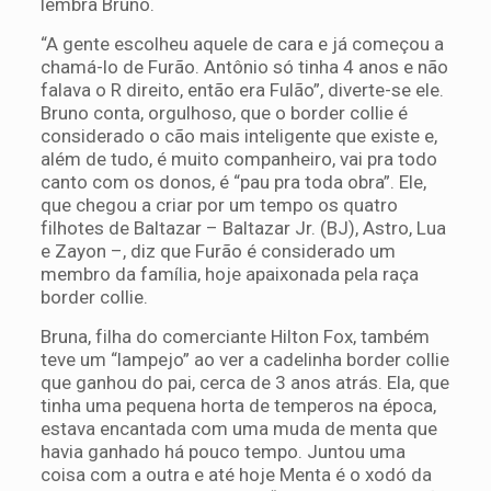
lembra Bruno.
“A gente escolheu aquele de cara e já começou a
chamá-lo de Furão. Antônio só tinha 4 anos e não
falava o R direito, então era Fulão”, diverte-se ele.
Bruno conta, orgulhoso, que o border collie é
considerado o cão mais inteligente que existe e,
além de tudo, é muito companheiro, vai pra todo
canto com os donos, é “pau pra toda obra”. Ele,
que chegou a criar por um tempo os quatro
filhotes de Baltazar – Baltazar Jr. (BJ), Astro, Lua
e Zayon –, diz que Furão é considerado um
membro da família, hoje apaixonada pela raça
border collie.
Bruna, filha do comerciante Hilton Fox, também
teve um “lampejo” ao ver a cadelinha border collie
que ganhou do pai, cerca de 3 anos atrás. Ela, que
tinha uma pequena horta de temperos na época,
estava encantada com uma muda de menta que
havia ganhado há pouco tempo. Juntou uma
coisa com a outra e até hoje Menta é o xodó da