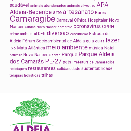
APA
saudável
animais abandonados
animais silvestres
artesanato
Aldeia-Beberibe
arte
Bares
Camaragibe
Clínica Hospitalar Novo
Carnaval
coronavírus
Nascer
CPRH
Clínica Novo Nascer
comércio
diversão
Estrada de
DER
crime ambiental
ecoturismo
lazer
Aldeia
Fórum Socioambiental de Aldeia
guia
guias
meio ambiente
Mata Atlântica
música
Natal
lixo
Parque Aldeia
Parque
Novo Nascer
Oitenta
natureza
PE-27
dos Camarás
pets
Prefeitura de Camaragibe
restaurantes
sustentabilidade
solidariedade
reciclagem
trilhas
terapias holísticas