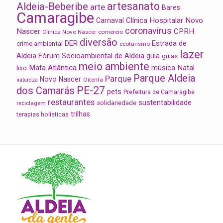
artesanato
Aldeia-Beberibe
arte
Bares
Camaragibe
Clínica Hospitalar Novo
Carnaval
coronavírus
Nascer
CPRH
Clínica Novo Nascer
comércio
diversão
Estrada de
DER
crime ambiental
ecoturismo
lazer
Aldeia
Fórum Socioambiental de Aldeia
guia
guias
meio ambiente
Mata Atlântica
música
Natal
lixo
Parque Aldeia
Parque
Novo Nascer
Oitenta
natureza
PE-27
dos Camarás
pets
Prefeitura de Camaragibe
restaurantes
sustentabilidade
solidariedade
reciclagem
trilhas
terapias holísticas