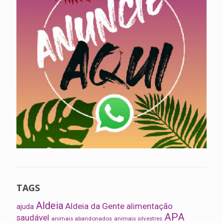
TAGS
Aldeia
Aldeia da Gente
alimentação
ajuda
APA
saudável
animais abandonados
animais silvestres