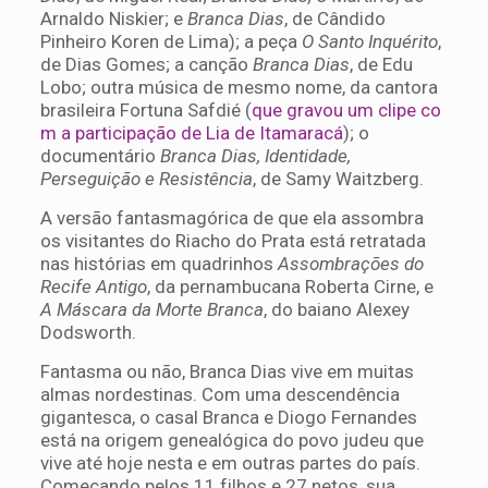
Arnaldo Niskier; e
Branca Dias
, de Cândido
Pinheiro Koren de Lima); a peça
O Santo Inquérito
,
de Dias Gomes; a canção
Branca Dias
, de Edu
Lobo; outra música de mesmo nome, da cantora
brasileira Fortuna Safdié (
que gravou um clipe co
m a participação de Lia de Itamaracá
); o
documentário
Branca Dias, Identidade,
Perseguição e Resistência
, de Samy Waitzberg.
A versão fantasmagórica de que ela assombra
os visitantes do Riacho do Prata está retratada
nas histórias em quadrinhos
Assombrações do
Recife Antigo
, da pernambucana Roberta Cirne, e
A Máscara da Morte Branca
, do baiano Alexey
Dodsworth.
Fantasma ou não, Branca Dias vive em muitas
almas nordestinas. Com uma descendência
gigantesca, o casal Branca e Diogo Fernandes
está na origem genealógica do povo judeu que
vive até hoje nesta e em outras partes do país.
Começando pelos 11 filhos e 27 netos, sua