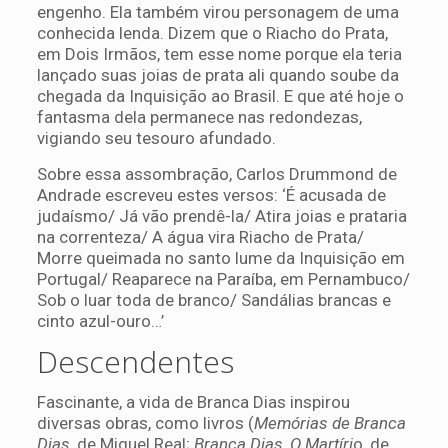
engenho. Ela também virou personagem de uma
conhecida lenda. Dizem que o Riacho do Prata,
em Dois Irmãos, tem esse nome porque ela teria
lançado suas joias de prata ali quando soube da
chegada da Inquisição ao Brasil. E que até hoje o
fantasma dela permanece nas redondezas,
vigiando seu tesouro afundado.
Sobre essa assombração, Carlos Drummond de
Andrade escreveu estes versos: ‘É acusada de
judaísmo/ Já vão prendê-la/ Atira joias e prataria
na correnteza/ A água vira Riacho de Prata/
Morre queimada no santo lume da Inquisição em
Portugal/ Reaparece na Paraíba, em Pernambuco/
Sob o luar toda de branco/ Sandálias brancas e
cinto azul-ouro…’
Descendentes
Fascinante, a vida de Branca Dias inspirou
diversas obras, como livros (
Memórias de Branca
Dias
, de Miguel Real;
Branca Dias, O Martíri
o, de