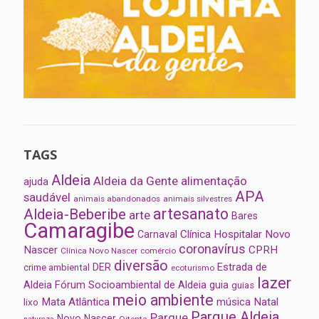
TAGS
Aldeia
Aldeia da Gente
alimentação
ajuda
APA
saudável
animais abandonados
animais silvestres
artesanato
Aldeia-Beberibe
arte
Bares
Camaragibe
Clínica Hospitalar Novo
Carnaval
coronavírus
Nascer
CPRH
Clínica Novo Nascer
comércio
diversão
Estrada de
DER
crime ambiental
ecoturismo
lazer
Aldeia
Fórum Socioambiental de Aldeia
guia
guias
meio ambiente
Mata Atlântica
música
Natal
lixo
Parque Aldeia
Parque
Novo Nascer
Oitenta