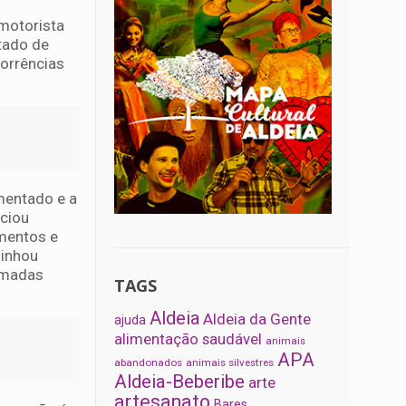
 motorista
tado de
corrências
mentado e a
nciou
amentos e
minhou
tomadas
TAGS
Aldeia
Aldeia da Gente
ajuda
alimentação saudável
animais
APA
abandonados
animais silvestres
Aldeia-Beberibe
arte
artesanato
Bares