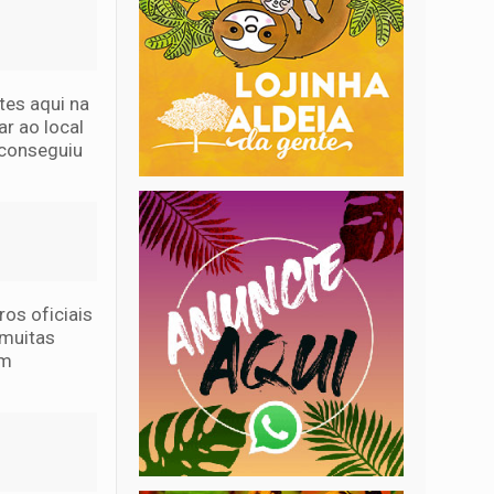
tes aqui na
r ao local
 conseguiu
os oficiais
 muitas
am