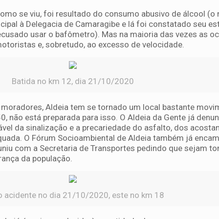
como se viu, foi resultado do consumo abusivo de álcool (o
cipal à Delegacia de Camaragibe e lá foi constatado seu es
recusado usar o bafômetro). Mas na maioria das vezes as o
otoristas e, sobretudo, ao excesso de velocidade.
Batida no km 12, dia 21/10/2020
moradores, Aldeia tem se tornado um local bastante movi
0, não está preparada para isso. O Aldeia da Gente já denu
ável da sinalização e a precariedade do asfalto, dos acost
quada. O Fórum Socioambiental de Aldeia também já enca
euniu com a Secretaria de Transportes pedindo que sejam 
rança da população.
o acidente no dia 21/10/2020, este no km 18