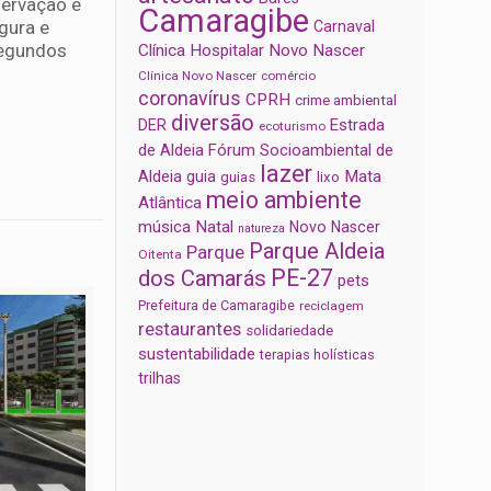
servação é
Camaragibe
gura e
Carnaval
segundos
Clínica Hospitalar Novo Nascer
Clínica Novo Nascer
comércio
coronavírus
CPRH
crime ambiental
diversão
Estrada
DER
ecoturismo
de Aldeia
Fórum Socioambiental de
lazer
Aldeia
Mata
guia
guias
lixo
meio ambiente
Atlântica
música
Natal
Novo Nascer
natureza
Parque Aldeia
Parque
Oitenta
PE-27
dos Camarás
pets
Prefeitura de Camaragibe
reciclagem
restaurantes
solidariedade
sustentabilidade
terapias holísticas
trilhas