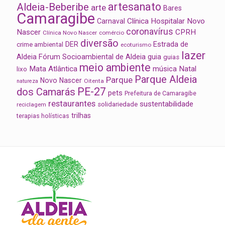
artesanato
Aldeia-Beberibe
arte
Bares
Camaragibe
Clínica Hospitalar Novo
Carnaval
coronavírus
Nascer
CPRH
Clínica Novo Nascer
comércio
diversão
Estrada de
DER
crime ambiental
ecoturismo
lazer
Aldeia
Fórum Socioambiental de Aldeia
guia
guias
meio ambiente
Mata Atlântica
música
Natal
lixo
Parque Aldeia
Parque
Novo Nascer
Oitenta
natureza
PE-27
dos Camarás
pets
Prefeitura de Camaragibe
restaurantes
sustentabilidade
solidariedade
reciclagem
trilhas
terapias holísticas