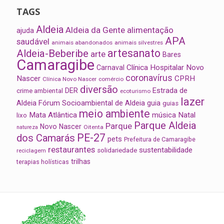
TAGS
Aldeia
Aldeia da Gente
alimentação
ajuda
APA
saudável
animais abandonados
animais silvestres
artesanato
Aldeia-Beberibe
arte
Bares
Camaragibe
Clínica Hospitalar Novo
Carnaval
coronavírus
Nascer
CPRH
Clínica Novo Nascer
comércio
diversão
Estrada de
DER
crime ambiental
ecoturismo
lazer
Aldeia
Fórum Socioambiental de Aldeia
guia
guias
meio ambiente
Mata Atlântica
música
Natal
lixo
Parque Aldeia
Parque
Novo Nascer
Oitenta
natureza
PE-27
dos Camarás
pets
Prefeitura de Camaragibe
restaurantes
sustentabilidade
solidariedade
reciclagem
trilhas
terapias holísticas