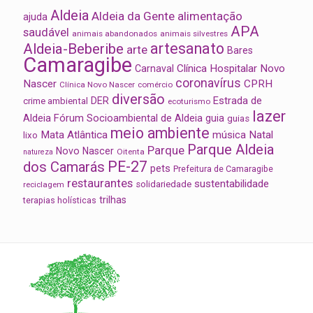
Aldeia
Aldeia da Gente
alimentação
ajuda
APA
saudável
animais abandonados
animais silvestres
artesanato
Aldeia-Beberibe
arte
Bares
Camaragibe
Clínica Hospitalar Novo
Carnaval
coronavírus
Nascer
CPRH
Clínica Novo Nascer
comércio
diversão
Estrada de
DER
crime ambiental
ecoturismo
lazer
Aldeia
Fórum Socioambiental de Aldeia
guia
guias
meio ambiente
Mata Atlântica
música
Natal
lixo
Parque Aldeia
Parque
Novo Nascer
Oitenta
natureza
PE-27
dos Camarás
pets
Prefeitura de Camaragibe
restaurantes
sustentabilidade
solidariedade
reciclagem
trilhas
terapias holísticas