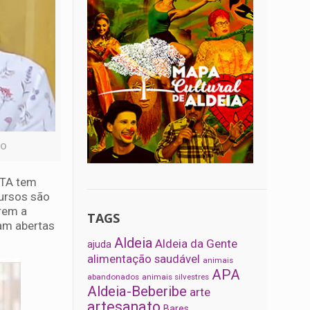
go
BTA tem
cursos são
erem a
TAGS
cam abertas
Aldeia
Aldeia da Gente
ajuda
alimentação saudável
animais
APA
abandonados
animais silvestres
Aldeia-Beberibe
arte
artesanato
Bares