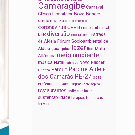
Camaragibe
Carnaval
Clínica Hospitalar Novo Nascer
Clínica Novo Nascer
comércio
coronavírus
CPRH
crime ambiental
diversão
Estrada
DER
ecoturismo
de Aldeia
Fórum Socioambiental de
lazer
Aldeia
Mata
guia
guias
lixo
meio ambiente
Atlântica
música
Natal
Novo Nascer
natureza
Parque Aldeia
Parque
Oitenta
PE-27
dos Camarás
pets
Prefeitura de Camaragibe
reciclagem
restaurantes
solidariedade
sustentabilidade
terapias holísticas
trilhas