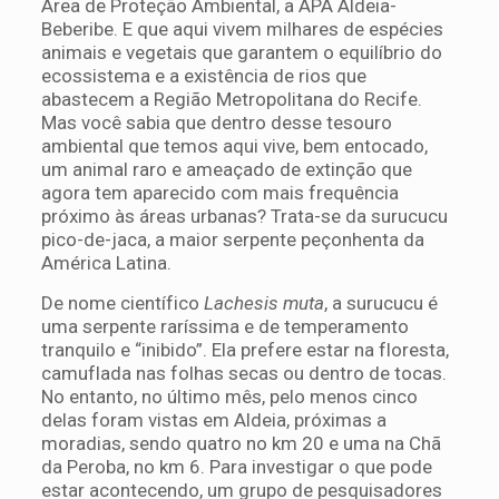
Área de Proteção Ambiental, a APA Aldeia-
Beberibe. E que aqui vivem milhares de espécies
animais e vegetais que garantem o equilíbrio do
ecossistema e a existência de rios que
abastecem a Região Metropolitana do Recife.
Mas você sabia que dentro desse tesouro
ambiental que temos aqui vive, bem entocado,
um animal raro e ameaçado de extinção que
agora tem aparecido com mais frequência
próximo às áreas urbanas? Trata-se da surucucu
pico-de-jaca, a maior serpente peçonhenta da
América Latina.
De nome científico
Lachesis muta
, a surucucu é
uma serpente raríssima e de temperamento
tranquilo e “inibido”. Ela prefere estar na floresta,
camuflada nas folhas secas ou dentro de tocas.
No entanto, no último mês, pelo menos cinco
delas foram vistas em Aldeia, próximas a
moradias, sendo quatro no km 20 e uma na Chã
da Peroba, no km 6. Para investigar o que pode
estar acontecendo, um grupo de pesquisadores