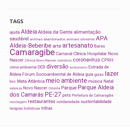
TAGS
Aldeia
Aldeia da Gente
alimentação
ajuda
APA
saudável
animais abandonados
animais silvestres
artesanato
Aldeia-Beberibe
arte
Bares
Camaragibe
Clínica Hospitalar Novo
Carnaval
coronavírus
Nascer
CPRH
Clínica Novo Nascer
comércio
diversão
Estrada de
DER
crime ambiental
ecoturismo
lazer
Aldeia
Fórum Socioambiental de Aldeia
guia
guias
meio ambiente
Mata Atlântica
música
Natal
lixo
Parque Aldeia
Parque
Novo Nascer
Oitenta
natureza
PE-27
dos Camarás
pets
Prefeitura de Camaragibe
restaurantes
sustentabilidade
solidariedade
reciclagem
trilhas
terapias holísticas