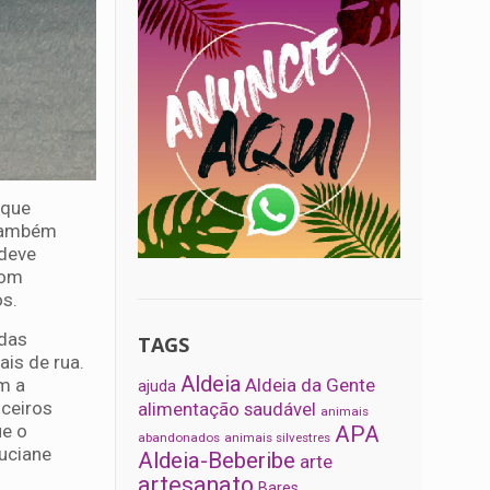
 que
 também
 deve
com
s.
 das
TAGS
is de rua.
Aldeia
m a
Aldeia da Gente
ajuda
nceiros
alimentação saudável
animais
ue o
APA
abandonados
animais silvestres
Luciane
Aldeia-Beberibe
arte
artesanato
Bares