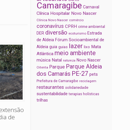
Camaragibe
Carnaval
Clínica Hospitalar Novo Nascer
Clínica Novo Nascer
comércio
coronavírus
CPRH
crime ambiental
diversão
Estrada
DER
ecoturismo
de Aldeia
Fórum Socioambiental de
lazer
Aldeia
Mata
guia
guias
lixo
meio ambiente
Atlântica
música
Natal
Novo Nascer
natureza
Parque Aldeia
Parque
Oitenta
PE-27
dos Camarás
pets
Prefeitura de Camaragibe
reciclagem
restaurantes
solidariedade
sustentabilidade
terapias holísticas
trilhas
extensão
dia de