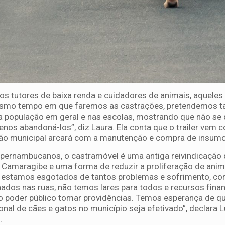
os tutores de baixa renda e cuidadores de animais, aqueles
esmo tempo em que faremos as castrações, pretendemos
a população em geral e nas escolas, mostrando que não se
enos abandoná-los”, diz Laura. Ela conta que o trailer vem 
ão municipal arcará com a manutenção e compra de insumo
pernambucanos, o castramóvel é uma antiga reivindicação
Camaragibe e uma forma de reduzir a proliferação de anima
l, estamos esgotados de tantos problemas e sofrimento, co
dos nas ruas, não temos lares para todos e recursos fina
o poder público tomar providências. Temos esperança de q
nal de cães e gatos no município seja efetivado”, declara 
.