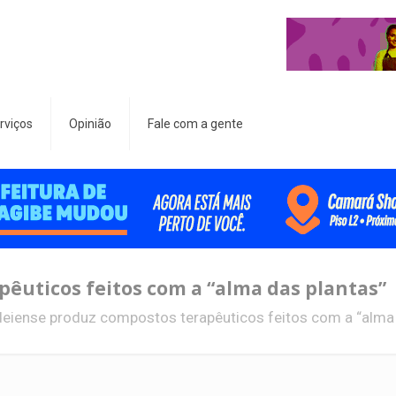
rviços
Opinião
Fale com a gente
êuticos feitos com a “alma das plantas”
deiense produz compostos terapêuticos feitos com a “alma 