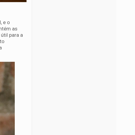
, e o
ontém as
til para a
to
a