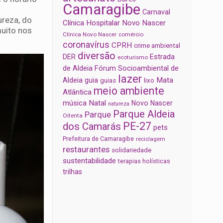
Camaragibe
Carnaval
ureza, do
Clínica Hospitalar Novo Nascer
muito nos
Clínica Novo Nascer
comércio
coronavírus
CPRH
crime ambiental
diversão
Estrada
DER
ecoturismo
de Aldeia
Fórum Socioambiental de
lazer
Aldeia
Mata
guia
guias
lixo
meio ambiente
Atlântica
música
Natal
Novo Nascer
natureza
Parque Aldeia
Parque
Oitenta
PE-27
dos Camarás
pets
Prefeitura de Camaragibe
reciclagem
restaurantes
solidariedade
sustentabilidade
terapias holísticas
trilhas