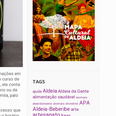
ormações em
o curso de
TAGS
 ele conta
rio ou de
Aldeia
Aldeia da Gente
ajuda
mila, palo
alimentação saudável
animais
APA
abandonados
animais silvestres
Aldeia-Beberibe
arte
ocesso que
artesanato
 o horário
Bares