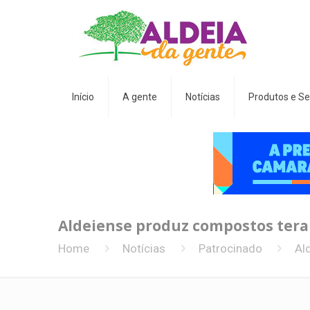
Início
A gente
Notícias
Produtos e Se
Aldeiense produz compostos terap
Home
Notícias
Patrocinado
Al