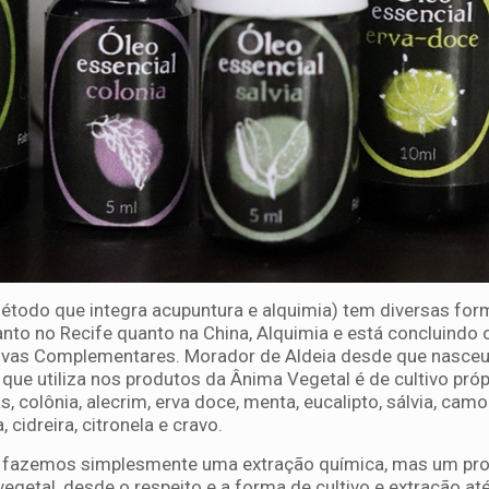
(método que integra acupuntura e alquimia) tem diversas f
anto no Recife quanto na China, Alquimia e está concluindo 
tivas Complementares. Morador de Aldeia desde que nasceu,
que utiliza nos produtos da Ânima Vegetal é de cultivo próp
s, colônia, alecrim, erva doce, menta, eucalipto, sálvia, camo
 cidreira, citronela e cravo.
ão fazemos simplesmente uma extração química, mas um pr
egetal, desde o respeito e a forma de cultivo e extração até