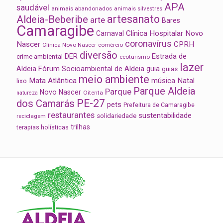
APA
saudável
animais abandonados
animais silvestres
artesanato
Aldeia-Beberibe
arte
Bares
Camaragibe
Clínica Hospitalar Novo
Carnaval
coronavírus
Nascer
CPRH
Clínica Novo Nascer
comércio
diversão
Estrada de
DER
crime ambiental
ecoturismo
lazer
Aldeia
Fórum Socioambiental de Aldeia
guia
guias
meio ambiente
Mata Atlântica
música
Natal
lixo
Parque Aldeia
Parque
Novo Nascer
Oitenta
natureza
PE-27
dos Camarás
pets
Prefeitura de Camaragibe
restaurantes
sustentabilidade
solidariedade
reciclagem
trilhas
terapias holísticas