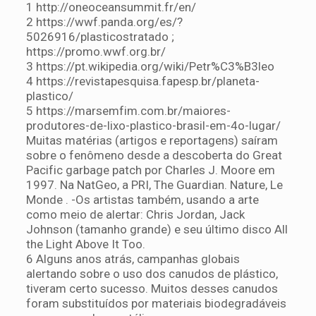
1 http://oneoceansummit.fr/en/
2 https://wwf.panda.org/es/?
5026916/plasticostratado ;
https://promo.wwf.org.br/
3 https://pt.wikipedia.org/wiki/Petr%C3%B3leo
4 https://revistapesquisa.fapesp.br/planeta-
plastico/
5 https://marsemfim.com.br/maiores-
produtores-de-lixo-plastico-brasil-em-4o-lugar/
Muitas matérias (artigos e reportagens) saíram
sobre o fenômeno desde a descoberta do Great
Pacific garbage patch por Charles J. Moore em
1997. Na NatGeo, a PRI, The Guardian. Nature, Le
Monde . -Os artistas também, usando a arte
como meio de alertar: Chris Jordan, Jack
Johnson (tamanho grande) e seu último disco All
the Light Above It Too.
6 Alguns anos atrás, campanhas globais
alertando sobre o uso dos canudos de plástico,
tiveram certo sucesso. Muitos desses canudos
foram substituídos por materiais biodegradáveis