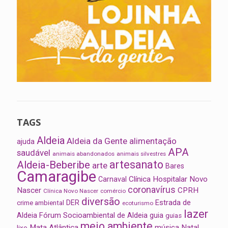
TAGS
Aldeia
Aldeia da Gente
alimentação
ajuda
APA
saudável
animais abandonados
animais silvestres
artesanato
Aldeia-Beberibe
arte
Bares
Camaragibe
Clínica Hospitalar Novo
Carnaval
coronavírus
Nascer
CPRH
Clínica Novo Nascer
comércio
diversão
Estrada de
DER
crime ambiental
ecoturismo
lazer
Aldeia
Fórum Socioambiental de Aldeia
guia
guias
meio ambiente
Mata Atlântica
música
Natal
lixo