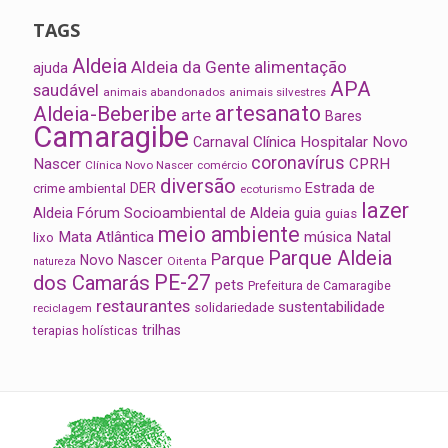
TAGS
Aldeia
Aldeia da Gente
alimentação
ajuda
APA
saudável
animais abandonados
animais silvestres
artesanato
Aldeia-Beberibe
arte
Bares
Camaragibe
Clínica Hospitalar Novo
Carnaval
coronavírus
Nascer
CPRH
Clínica Novo Nascer
comércio
diversão
Estrada de
DER
crime ambiental
ecoturismo
lazer
Aldeia
Fórum Socioambiental de Aldeia
guia
guias
meio ambiente
Mata Atlântica
música
Natal
lixo
Parque Aldeia
Parque
Novo Nascer
Oitenta
natureza
PE-27
dos Camarás
pets
Prefeitura de Camaragibe
restaurantes
sustentabilidade
solidariedade
reciclagem
trilhas
terapias holísticas