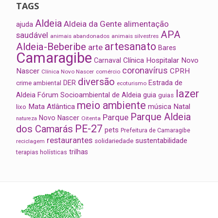
TAGS
Aldeia
Aldeia da Gente
alimentação
ajuda
APA
saudável
animais abandonados
animais silvestres
artesanato
Aldeia-Beberibe
arte
Bares
Camaragibe
Clínica Hospitalar Novo
Carnaval
coronavírus
Nascer
CPRH
Clínica Novo Nascer
comércio
diversão
Estrada de
DER
crime ambiental
ecoturismo
lazer
Aldeia
Fórum Socioambiental de Aldeia
guia
guias
meio ambiente
Mata Atlântica
música
Natal
lixo
Parque Aldeia
Parque
Novo Nascer
Oitenta
natureza
PE-27
dos Camarás
pets
Prefeitura de Camaragibe
restaurantes
sustentabilidade
solidariedade
reciclagem
trilhas
terapias holísticas