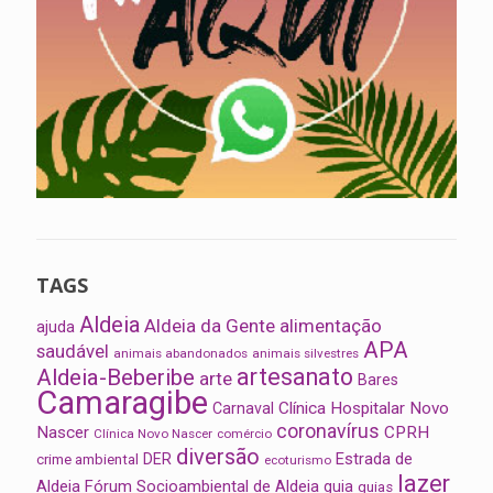
TAGS
Aldeia
Aldeia da Gente
alimentação
ajuda
APA
saudável
animais abandonados
animais silvestres
artesanato
Aldeia-Beberibe
arte
Bares
Camaragibe
Clínica Hospitalar Novo
Carnaval
coronavírus
Nascer
CPRH
Clínica Novo Nascer
comércio
diversão
Estrada de
DER
crime ambiental
ecoturismo
lazer
Aldeia
Fórum Socioambiental de Aldeia
guia
guias