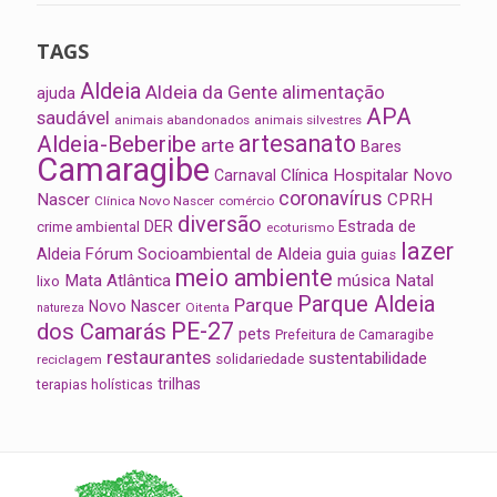
TAGS
Aldeia
Aldeia da Gente
alimentação
ajuda
APA
saudável
animais abandonados
animais silvestres
artesanato
Aldeia-Beberibe
arte
Bares
Camaragibe
Clínica Hospitalar Novo
Carnaval
coronavírus
Nascer
CPRH
Clínica Novo Nascer
comércio
diversão
Estrada de
DER
crime ambiental
ecoturismo
lazer
Aldeia
Fórum Socioambiental de Aldeia
guia
guias
meio ambiente
Mata Atlântica
música
Natal
lixo
Parque Aldeia
Parque
Novo Nascer
Oitenta
natureza
PE-27
dos Camarás
pets
Prefeitura de Camaragibe
restaurantes
sustentabilidade
solidariedade
reciclagem
trilhas
terapias holísticas