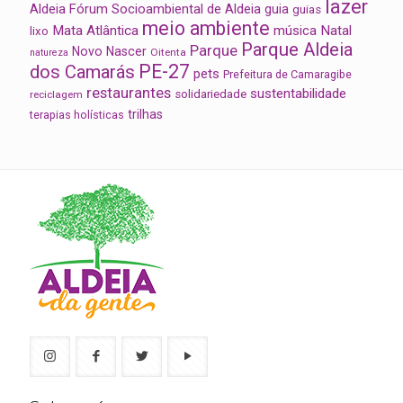
lazer
Aldeia
Fórum Socioambiental de Aldeia
guia
guias
meio ambiente
Mata Atlântica
música
Natal
lixo
Parque Aldeia
Parque
Novo Nascer
Oitenta
natureza
PE-27
dos Camarás
pets
Prefeitura de Camaragibe
restaurantes
sustentabilidade
solidariedade
reciclagem
trilhas
terapias holísticas