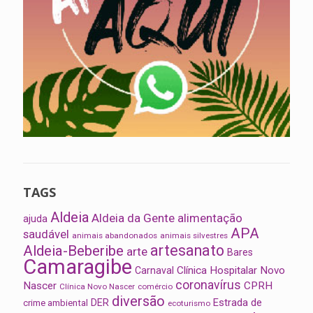
TAGS
Aldeia
Aldeia da Gente
alimentação
ajuda
APA
saudável
animais abandonados
animais silvestres
artesanato
Aldeia-Beberibe
arte
Bares
Camaragibe
Clínica Hospitalar Novo
Carnaval
coronavírus
Nascer
CPRH
Clínica Novo Nascer
comércio
diversão
Estrada de
DER
crime ambiental
ecoturismo