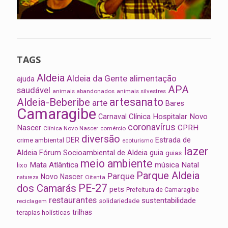
TAGS
Aldeia
Aldeia da Gente
alimentação
ajuda
APA
saudável
animais abandonados
animais silvestres
artesanato
Aldeia-Beberibe
arte
Bares
Camaragibe
Clínica Hospitalar Novo
Carnaval
coronavírus
Nascer
CPRH
Clínica Novo Nascer
comércio
diversão
Estrada de
DER
crime ambiental
ecoturismo
lazer
Aldeia
Fórum Socioambiental de Aldeia
guia
guias
meio ambiente
Mata Atlântica
música
Natal
lixo
Parque Aldeia
Parque
Novo Nascer
Oitenta
natureza
PE-27
dos Camarás
pets
Prefeitura de Camaragibe
restaurantes
sustentabilidade
solidariedade
reciclagem
trilhas
terapias holísticas