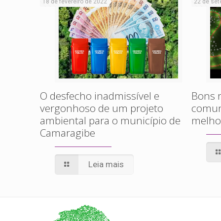
18 de fevereiro de 2022
22 de set
O desfecho inadmissível e
Bons r
vergonhoso de um projeto
comuni
ambiental para o município de
melho
Camaragibe
Leia mais