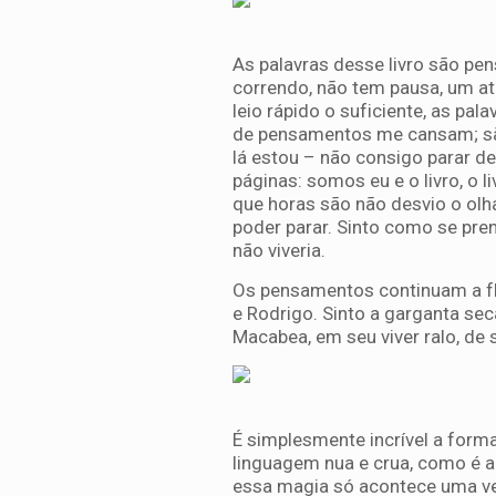
As palavras desse livro são p
correndo, não tem pausa, um a
leio rápido o suficiente, as pa
de pensamentos me cansam; são
lá estou – não consigo parar d
páginas: somos eu e o livro, o 
que horas são não desvio o olha
poder parar. Sinto como se pren
não viveria.
Os pensamentos continuam a flu
e Rodrigo. Sinto a garganta sec
Macabea, em seu viver ralo, de s
É simplesmente incrível a forma
linguagem nua e crua, como é a
essa magia só acontece uma ve