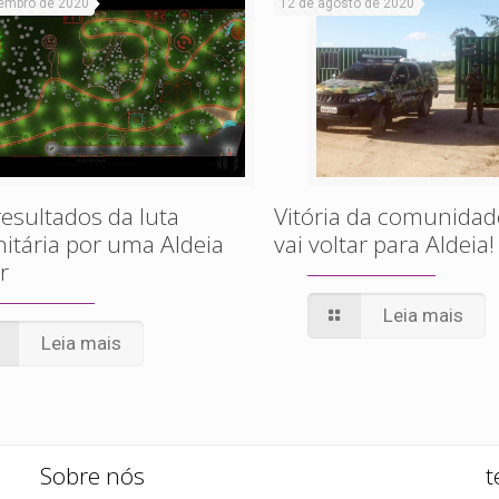
embro de 2020
12 de agosto de 2020
esultados da luta
Vitória da comunidad
tária por uma Aldeia
vai voltar para Aldeia!
r
Leia mais
Leia mais
Sobre nós
t