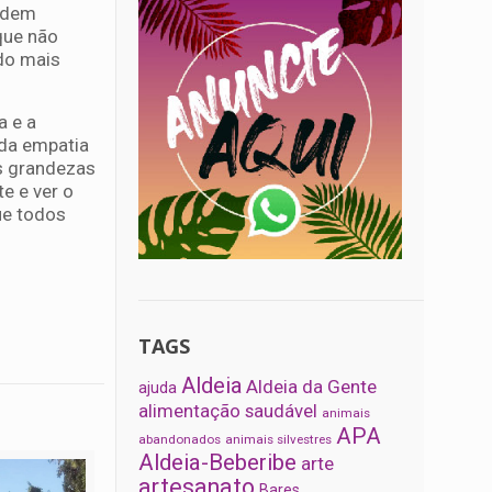
podem
que não
do mais
a e a
 da empatia
as grandezas
e e ver o
ue todos
TAGS
Aldeia
Aldeia da Gente
ajuda
alimentação saudável
animais
APA
abandonados
animais silvestres
Aldeia-Beberibe
arte
artesanato
Bares