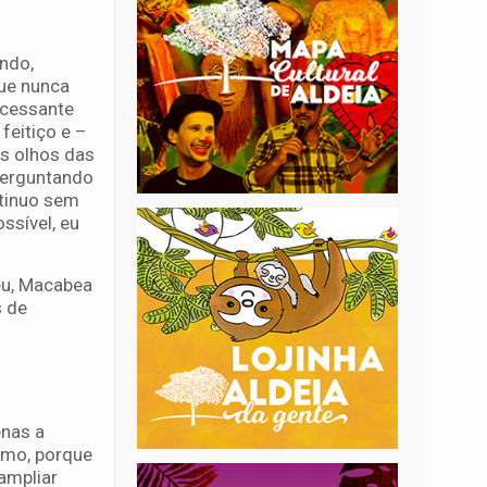
ndo,
ue nunca
ncessante
eitiço e –
os olhos das
 perguntando
ntinuo sem
ssível, eu
eu, Macabea
s de
enas a
esmo, porque
ampliar