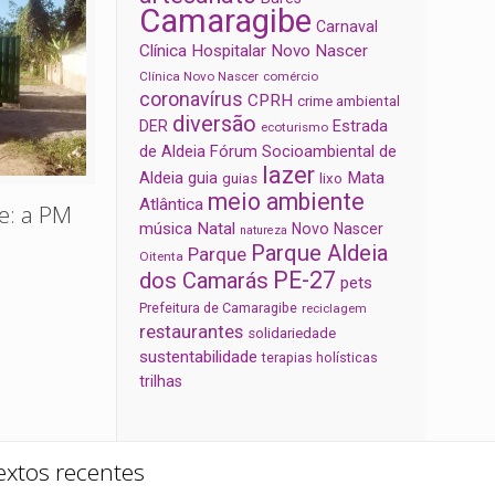
Camaragibe
Carnaval
Clínica Hospitalar Novo Nascer
Clínica Novo Nascer
comércio
coronavírus
CPRH
crime ambiental
diversão
Estrada
DER
ecoturismo
de Aldeia
Fórum Socioambiental de
lazer
Aldeia
Mata
guia
guias
lixo
meio ambiente
Atlântica
e: a PM
música
Natal
Novo Nascer
natureza
Parque Aldeia
Parque
Oitenta
PE-27
dos Camarás
pets
Prefeitura de Camaragibe
reciclagem
restaurantes
solidariedade
sustentabilidade
terapias holísticas
trilhas
extos recentes