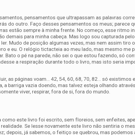
ensamentos, pensamentos que ultrapassam as palavras corre
trás do outro. Faço desses pensamentos os meus; parece q
lavras estão sempre à minha frente. No começo, esse ritmo i
 demais para minha cabeça. Mas logo sou capturada pelo f
e ler. Mudo de posição algumas vezes, mas nem assim tiro 
livro e eu. O relógio tictacteia ao meu lado, mas mesmo me
r. Bato o pé na parede, não sei o que estou fazendo, só co
desse a respiração durante todo o livro, mas isto seria impo
ir, as páginas voam… 42, 54, 60, 68, 70, 82… só existimos 
a, a barriga vazia doendo, mas talvez esteja olhando atravé
omente viver, respirar, fora de si, fora do mundo.
 como este livro foi escrito, sem floreios, sem enfeites, ap
 realidade. Se lesse novamente este livro não sentiria o m
z; depois, já sabemos, o feitiço se quebrou, mas podemos 