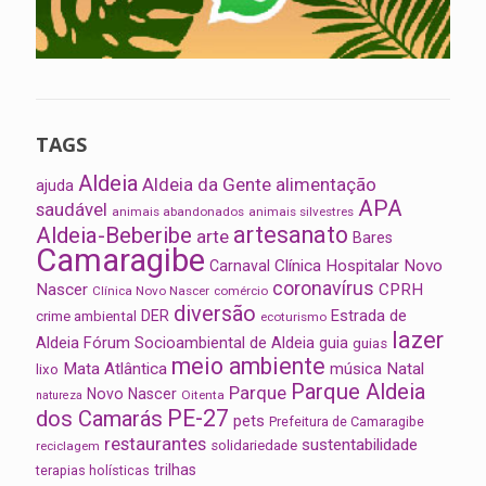
TAGS
Aldeia
Aldeia da Gente
alimentação
ajuda
APA
saudável
animais abandonados
animais silvestres
artesanato
Aldeia-Beberibe
arte
Bares
Camaragibe
Clínica Hospitalar Novo
Carnaval
coronavírus
Nascer
CPRH
Clínica Novo Nascer
comércio
diversão
Estrada de
DER
crime ambiental
ecoturismo
lazer
Aldeia
Fórum Socioambiental de Aldeia
guia
guias
meio ambiente
Mata Atlântica
música
Natal
lixo
Parque Aldeia
Parque
Novo Nascer
Oitenta
natureza
PE-27
dos Camarás
pets
Prefeitura de Camaragibe
restaurantes
sustentabilidade
solidariedade
reciclagem
trilhas
terapias holísticas