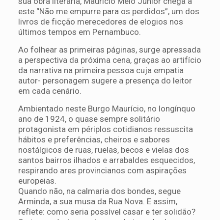
sua obra literária, Maurício Melo Júnior chega a
este “Não me empurre para os perdidos”, um dos
livros de ficção merecedores de elogios nos
últimos tempos em Pernambuco.
Ao folhear as primeiras páginas, surge apressada
a perspectiva da próxima cena, graças ao artifício
da narrativa na primeira pessoa cuja empatia
autor- personagem sugere a presença do leitor
em cada cenário.
Ambientado neste Burgo Maurício, no longínquo
ano de 1924, o quase sempre solitário
protagonista em périplos cotidianos ressuscita
hábitos e preferências, cheiros e sabores
nostálgicos de ruas, ruelas, becos e vielas dos
santos bairros ilhados e arrabaldes esquecidos,
respirando ares provincianos com aspirações
europeias.
Quando não, na calmaria dos bondes, segue
Arminda, a sua musa da Rua Nova. E assim,
reflete: como seria possível casar e ter solidão?