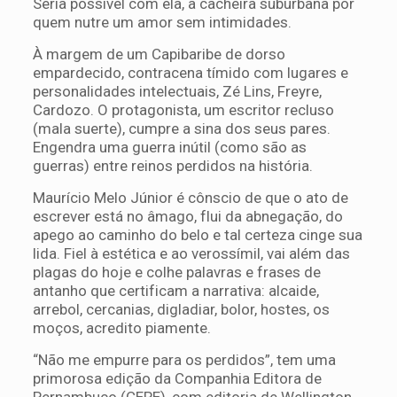
Seria possível com ela, a cacheira suburbana por
quem nutre um amor sem intimidades.
À margem de um Capibaribe de dorso
empardecido, contracena tímido com lugares e
personalidades intelectuais, Zé Lins, Freyre,
Cardozo. O protagonista, um escritor recluso
(mala suerte), cumpre a sina dos seus pares.
Engendra uma guerra inútil (como são as
guerras) entre reinos perdidos na história.
Maurício Melo Júnior é cônscio de que o ato de
escrever está no âmago, flui da abnegação, do
apego ao caminho do belo e tal certeza cinge sua
lida. Fiel à estética e ao verossímil, vai além das
plagas do hoje e colhe palavras e frases de
antanho que certificam a narrativa: alcaide,
arrebol, cercanias, digladiar, bolor, hostes, os
moços, acredito piamente.
“Não me empurre para os perdidos”, tem uma
primorosa edição da Companhia Editora de
Pernambuco (CEPE), com editoria de Wellington