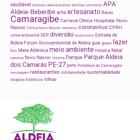
APA
saudável
animais abandonados
animais silvestres
artesanato
Aldeia-Beberibe
arte
Bares
Camaragibe
Clínica Hospitalar Novo
Carnaval
coronavírus
Nascer
CPRH
Clínica Novo Nascer
comércio
diversão
Estrada de
DER
crime ambiental
ecoturismo
lazer
Aldeia
Fórum Socioambiental de Aldeia
guia
guias
meio ambiente
Mata Atlântica
música
Natal
lixo
Parque Aldeia
Parque
Novo Nascer
Oitenta
natureza
PE-27
dos Camarás
pets
Prefeitura de Camaragibe
restaurantes
sustentabilidade
solidariedade
reciclagem
trilhas
terapias holísticas