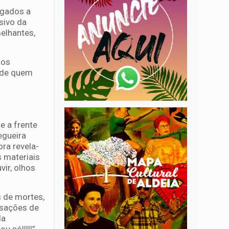
igados a
sivo da
elhantes,
mos
, de quem
e a frente
egueira
ra revela-
 materiais
vir, olhos
s de mortes,
nsações de
da