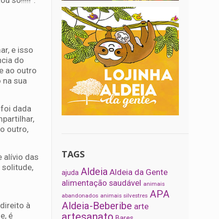
 só!!!!!”.
r, e isso
ncia do
te ao outro
o na sua
 foi dada
artilhar,
o outro,
TAGS
alívio das
 solitude,
Aldeia
Aldeia da Gente
ajuda
alimentação saudável
animais
APA
abandonados
animais silvestres
Aldeia-Beberibe
ireito à
arte
e, é
artesanato
Bares