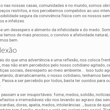
ito nas nossas casas, comunidades e no mundo, somos obr
aços restritos, e nos percebemos compelidos ao uso inten
ssibilidade segura da convivência física com os nossos sem
os e infelizes.
se um desespero e alimento da infelicidade e do medo. So
e temos de mais precioso, o convívio e afetividade natural
imos bem.
lexão
is do que uma advertência e uma reflexão, nos coloca frent
 mas não eram percebidos pelo nosso cotidiano agitado, c
stiças sociais, desrespeito ao meio ambiente… Isso tudo ago
afetando, dramaticamente, o nosso cotidiano, tenhamos bens
 Passa a ser percebido por todos, basta ter ouvidos para ou
.
 passam a ser insuportáveis: fome, medos, solidão, notícia
efastos e irremediáveis vão nos levando ao agravo das se
cardias, dores, apatia, medos, intolerâncias…, busca de aju