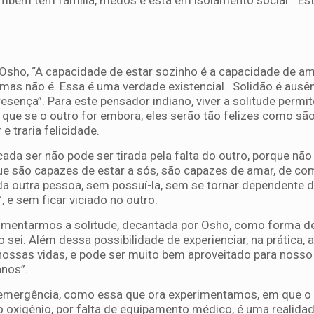
mbém tem família, medos e está em isolamento social. “Estou
sho, “A capacidade de estar sozinho é a capacidade de ama
 mas não é. Essa é uma verdade existencial. Solidão é ausê
resença”. Para este pensador indiano, viver a solitude permi
r que se o outro for embora, eles serão tão felizes como sã
e traria felicidade.
ada ser não pode ser tirada pela falta do outro, porque não
e são capazes de estar a sós, são capazes de amar, de comp
a outra pessoa, sem possuí-la, sem se tornar dependente d
, e sem ficar viciado no outro.
imentarmos a solitude, decantada por Osho, como forma de 
ei. Além dessa possibilidade de experienciar, na prática, a
ossas vidas, e pode ser muito bem aproveitado para nosso
nos”.
 emergência, como essa que ora experimentamos, em que o d
 oxigênio, por falta de equipamento médico, é uma realidad