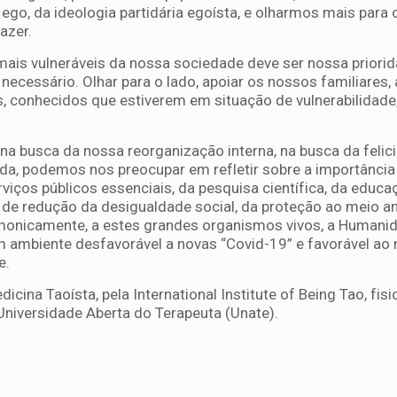
go, da ideologia partidária egoísta, e olharmos mais para
azer.
mais vulneráveis da nossa sociedade deve ser nossa priorid
ecessário. Olhar para o lado, apoiar os nossos familiares,
hos, conhecidos que estiverem em situação de vulnerabilidade
na busca da nossa reorganização interna, na busca da felic
uda, podemos nos preocupar em refletir sobre a importância
viços públicos essenciais, da pesquisa científica, da educa
as de redução da desigualdade social, da proteção ao meio a
monicamente, a estes grandes organismos vivos, a Humanid
m ambiente desfavorável a novas “Covid-19” e favorável ao
e.
ina Taoísta, pela International Institute of Being Tao, fisi
Universidade Aberta do Terapeuta (Unate).