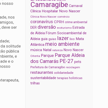
Camaragibe
 o nosso
Carnaval
Clínica Hospitalar Novo Nascer
ade, nos
Clínica Novo Nascer
comércio
coronavírus
 amigos,
CPRH
crime ambiental
diversão
, deve ser
Estrada
DER
ecoturismo
de Aldeia
Fórum Socioambiental de
lazer
Aldeia
Mata
guia
guias
lixo
idade;
meio ambiente
Atlântica
 da solitude
música
Natal
Novo Nascer
ção pública
natureza
Parque Aldeia
Parque
mbiente, e
Oitenta
PE-27
dos Camarás
ade e o
pets
 nosso
Prefeitura de Camaragibe
reciclagem
restaurantes
solidariedade
sustentabilidade
terapias holísticas
oterapeuta,
trilhas