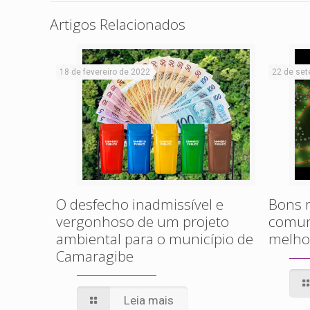
Artigos Relacionados
18 de fevereiro de 2022
22 de set
O desfecho inadmissível e
Bons r
vergonhoso de um projeto
comuni
ambiental para o município de
melho
Camaragibe
Leia mais