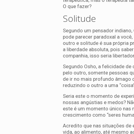
terapêutica; mas o terapeuta ta
O que fazer?
Solitude
Segundo um pensador indiano, O
pode parecer paradoxal a você,
outro e solitude é sua própria p
a liberdade absoluta, pois sabe
companhia, isso seria libertador 
Segundo Osho, a felicidade de c
pelo outro, somente pessoas qu
de ir no mais profundo âmago d
reduzindo o outro a uma “coisa”
Seria este o momento de exper
nossas angústias e medos? Não s
este é um momento único nas n
crescimento como “seres huma
Acredito que nas situações de
vida, ao alimento, até mesmo ao