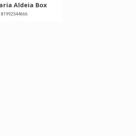
aria Aldeia Box
:
81992544666