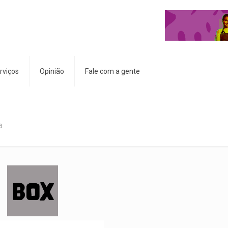
rviços
Opinião
Fale com a gente
a