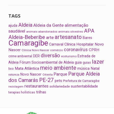
TAGS
Aldeia
Aldeia da Gente
alimentação
ajuda
APA
saudável
animais abandonados
animais silvestres
artesanato
Aldeia-Beberibe
arte
Bares
Camaragibe
Clínica Hospitalar Novo
Carnaval
coronavírus
Nascer
CPRH
Clínica Novo Nascer
comércio
diversão
Estrada de
DER
crime ambiental
ecoturismo
lazer
Aldeia
Fórum Socioambiental de Aldeia
guia
guias
meio ambiente
Mata Atlântica
música
Natal
lixo
Parque Aldeia
Parque
Novo Nascer
Oitenta
natureza
PE-27
dos Camarás
pets
Prefeitura de Camaragibe
restaurantes
sustentabilidade
solidariedade
reciclagem
trilhas
terapias holísticas