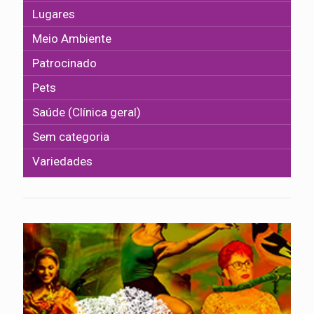
Lugares
Meio Ambiente
Patrocinado
Pets
Saúde (Clínica geral)
Sem categoria
Variedades