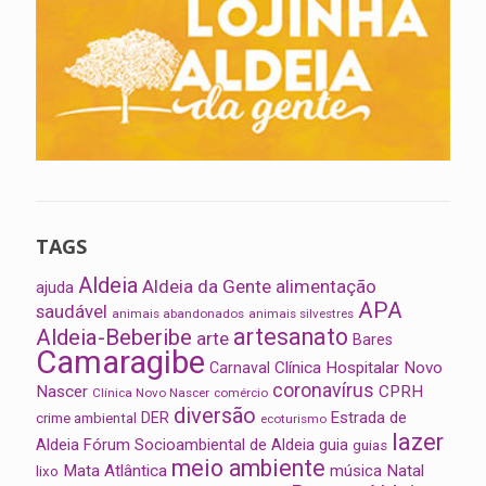
TAGS
Aldeia
Aldeia da Gente
alimentação
ajuda
APA
saudável
animais abandonados
animais silvestres
artesanato
Aldeia-Beberibe
arte
Bares
Camaragibe
Clínica Hospitalar Novo
Carnaval
coronavírus
Nascer
CPRH
Clínica Novo Nascer
comércio
diversão
Estrada de
DER
crime ambiental
ecoturismo
lazer
Aldeia
Fórum Socioambiental de Aldeia
guia
guias
meio ambiente
Mata Atlântica
música
Natal
lixo