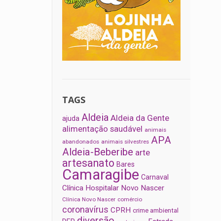
TAGS
Aldeia
Aldeia da Gente
ajuda
alimentação saudável
animais
APA
abandonados
animais silvestres
Aldeia-Beberibe
arte
artesanato
Bares
Camaragibe
Carnaval
Clínica Hospitalar Novo Nascer
Clínica Novo Nascer
comércio
coronavírus
CPRH
crime ambiental
diversão