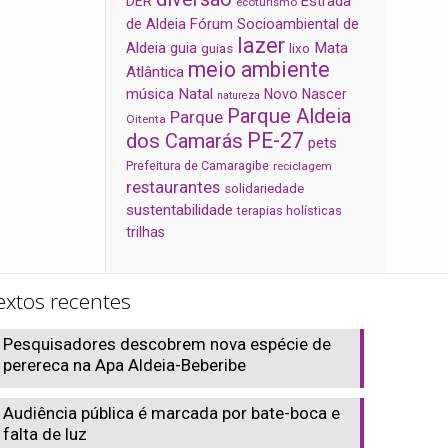
Estrada
DER
ecoturismo
de Aldeia
Fórum Socioambiental de
lazer
Aldeia
Mata
guia
guias
lixo
meio ambiente
Atlântica
música
Natal
Novo Nascer
natureza
Parque Aldeia
Parque
Oitenta
PE-27
dos Camarás
pets
Prefeitura de Camaragibe
reciclagem
restaurantes
solidariedade
sustentabilidade
terapias holísticas
trilhas
extos recentes
Pesquisadores descobrem nova espécie de
perereca na Apa Aldeia-Beberibe
Audiência pública é marcada por bate-boca e
falta de luz